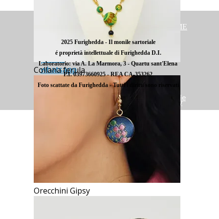
HOME
facebook
2025 Furighedda - Il monile sartoriale
instagram
é proprietà intellettuale di Furighedda D.I.
phone
Laboratorio: via A. La Marmora, 3 - Quartu sant'Elena
whatsapp
Collana ferula
P.I. 03973660925 - REA CA-353262
Foto scattate da Furighedda - Tutti i diritti sono riservati
Cookie
policy
Orecchini Gipsy