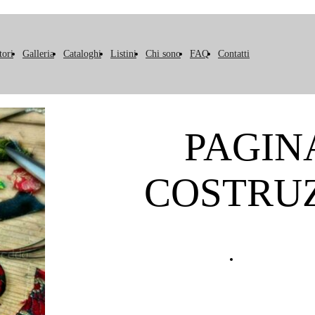
tori
Galleria
Cataloghi
Listini
Chi sono
FAQ
Contatti
PAGIN
COSTRU
Contatti